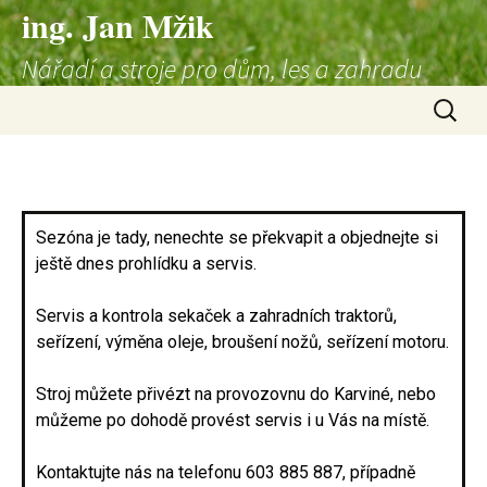
ing. Jan Mžik
Nářadí a stroje pro dům, les a zahradu
Sezóna je tady, nenechte se překvapit a objednejte si
ještě dnes prohlídku a servis.
Servis a kontrola sekaček a zahradních traktorů,
seřízení, výměna oleje, broušení nožů, seřízení motoru.
Stroj můžete přivézt na provozovnu do Karviné, nebo
můžeme po dohodě provést servis i u Vás na místě.
Kontaktujte nás na telefonu 603 885 887, případně