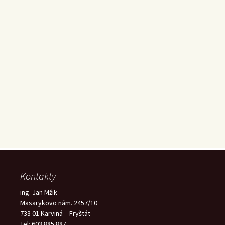
Kontakty
ing. Jan Mžik
Masarykovo nám. 2457/10
733 01 Karviná – Fryštát
Tel: 603 885 887